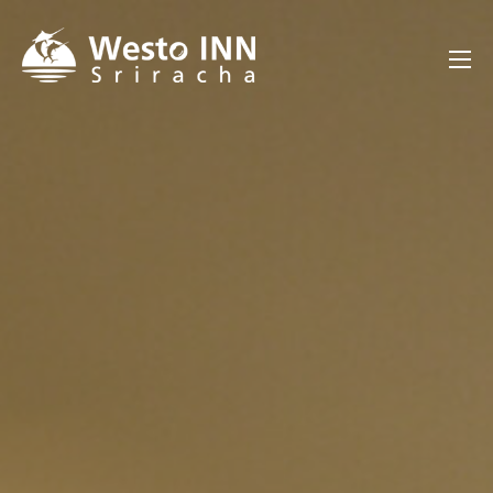
コ
ン
Westo INN Sriracha
テ
ン
ツ
へ
ス
キ
ッ
プ