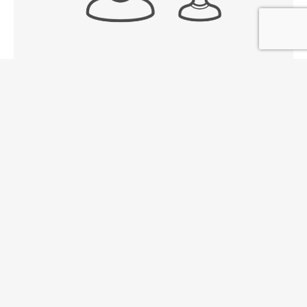
大人１名＋子ども１名
1室分の料金