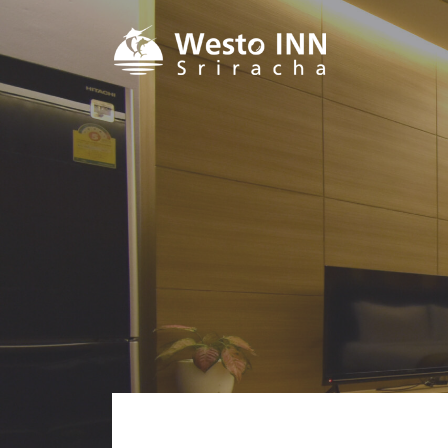
コ
ン
Westo INN Sriracha
テ
ン
ツ
へ
ス
キ
ッ
プ